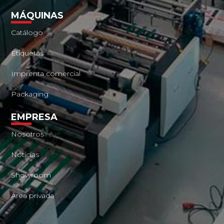
MÁQUINAS
Catálogo
Etiquetas
Imprenta comercial
Packaging
EMPRESA
Nosotros
Noticias
Showroom
Área privada