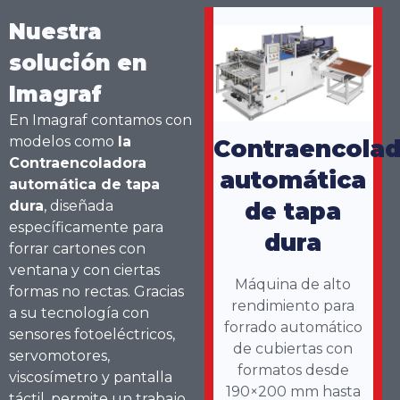
Nuestra
solución en
Imagraf
En Imagraf contamos con
modelos como
la
Contraencolad
Contraencoladora
automática
automática de tapa
dura
, diseñada
de tapa
específicamente para
dura
forrar cartones con
ventana y con ciertas
Máquina de alto
formas no rectas. Gracias
rendimiento para
a su tecnología con
forrado automático
sensores fotoeléctricos,
de cubiertas con
servomotores,
formatos desde
viscosímetro y pantalla
190×200 mm hasta
táctil, permite un trabajo