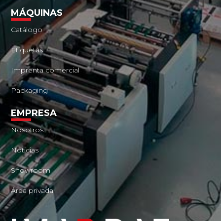
MÁQUINAS
Catálogo
Etiquetas
Imprenta comercial
Packaging
EMPRESA
Nosotros
Noticias
Showroom
Área privada