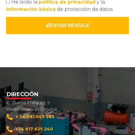
He leído la
política de privacidad
y la
información básica
de protección de datos
ENVIAR MENSAJE
DIRECCIÓN
C/ Curros Enríquez, 9
15888 Oroso (A Coruña)
+ 34 981 045 283
+34 617 625 240