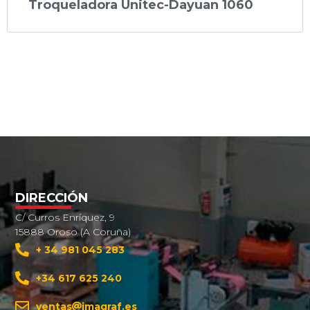
Troqueladora Unitec-Dayuan 1060
DIRECCIÓN
C/ Curros Enríquez, 9
15888 Oroso (A Coruña)
+ 34 981 045 283
+34 617 625 240
ventas
imagraf.es