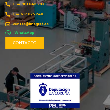
+ 34 981 045 283
+34 617 625 240
ventas
imagraf.es
WhatsApp
CONTACTO