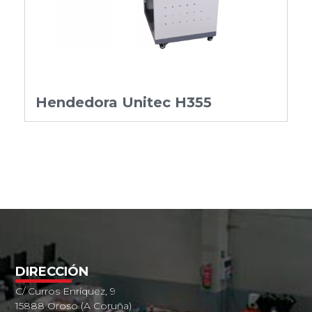
Hendedora Unitec H355
DIRECCIÓN
C/ Curros Enríquez, 9
15888 Oroso (A Coruña)