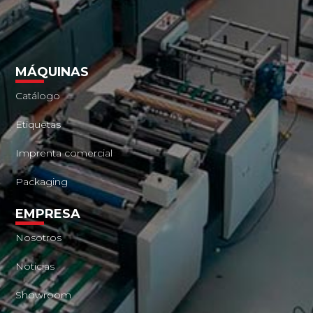
MÁQUINAS
Catálogo
Etiquetas
Imprenta comercial
Packaging
EMPRESA
Nosotros
Noticias
Showroom