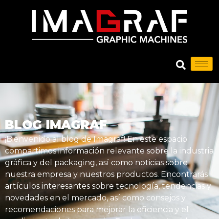
BLOG IMAGRAF
¡Bienvenido al blog de Imagraf! En este espacio
compartimos información relevante sobre la industria
gráfica y del packaging, así como noticias sobre
nuestra empresa y nuestros productos. Encontrarás
artículos interesantes sobre tecnología, tendencias y
novedades en el mercado, así como consejos y
recomendaciones para mejorar la eficiencia y el