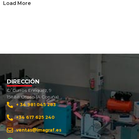
Load More
DIRECCIÓN
C/ Curros Enríquez, 9
15888 Oroso (A Coruña)
+ 34 981 045 283
+34 617 625 240
ventas
imagraf.es