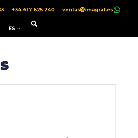
83
+34 617 625 240
ventas
imagraf.es
ES
s