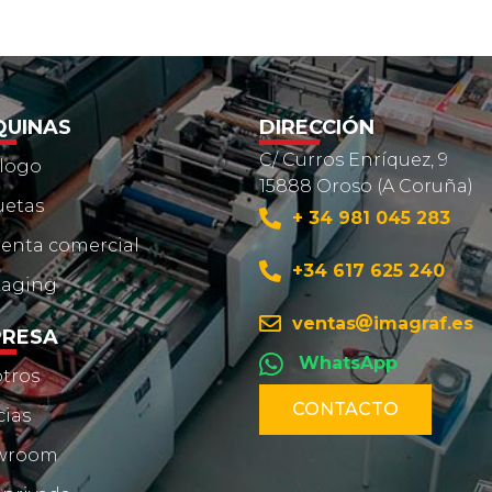
UINAS
DIRECCIÓN
C/ Curros Enríquez, 9
logo
15888 Oroso (A Coruña)
uetas
+ 34 981 045 283
enta comercial
+34 617 625 240
kaging
ventas
imagraf.es
RESA
WhatsApp
tros
CONTACTO
cias
wroom