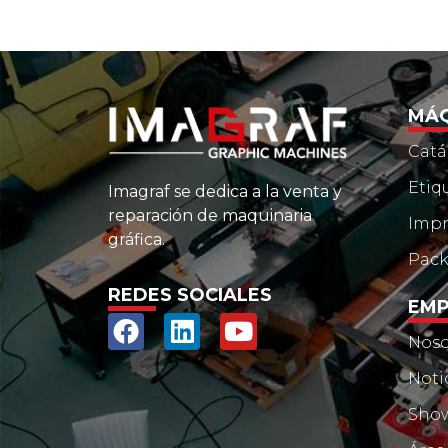
MÁQ
Catá
Etiq
Imagraf se dedica a la venta y
reparación de maquinaria
Impr
gráfica.
Pac
REDES SOCIALES
EMP
Noso
Noti
Sho