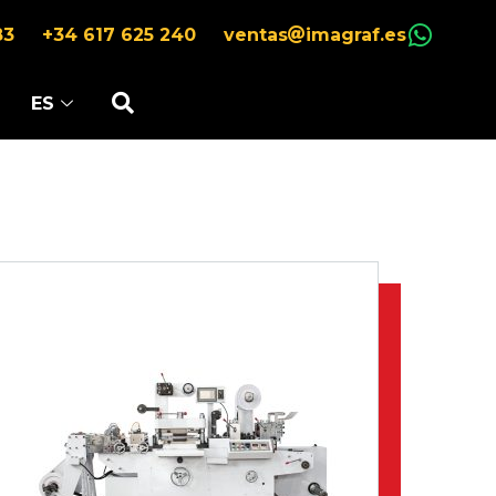
83
+34 617 625 240
ventas
imagraf.es
ES