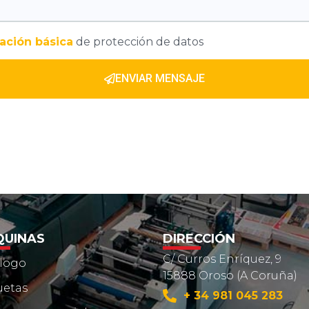
ación básica
de protección de datos
ENVIAR MENSAJE
UINAS
DIRECCIÓN
C/ Curros Enríquez, 9
logo
15888 Oroso (A Coruña)
uetas
+ 34 981 045 283