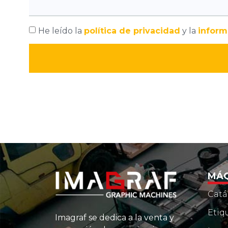
He leído la
política de privacidad
y la
inform
MÁQ
Catá
Etiq
Imagraf se dedica a la venta y