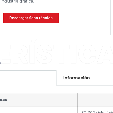
industria gráfica.
Descargar ficha técnica
S
Información
icas
30-300 ciclos/mi