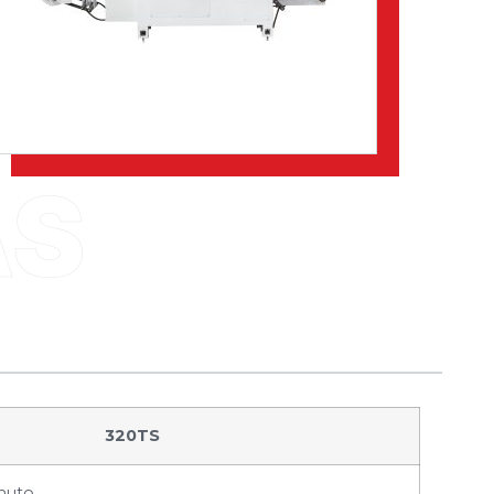
320TS
nuto