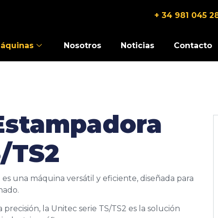
+ 34 981 045 2
áquinas
Nosotros
Noticias
Contacto
Estampadora
S/TS2
s una máquina versátil y eficiente, diseñada para
nado.
precisión, la Unitec serie TS/TS2 es la solución