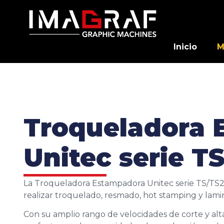
Inicio
M
Troqueladora 
Unitec serie T
La Troqueladora Estampadora Unitec serie TS/TS2 e
realizar troquelado, resmado, hot stamping y lami
Con su amplio rango de velocidades de corte y alta 