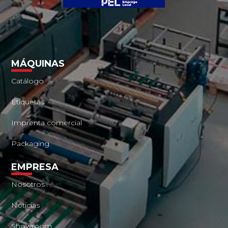
MÁQUINAS
Catálogo
Etiquetas
Imprenta comercial
Packaging
EMPRESA
Nosotros
Noticias
Showroom