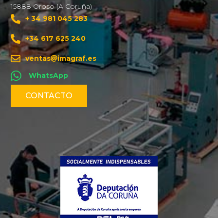
15888 Oroso (A Coruña)
+ 34 981 045 283
+34 617 625 240
ventas
imagraf.es
WhatsApp
CONTACTO