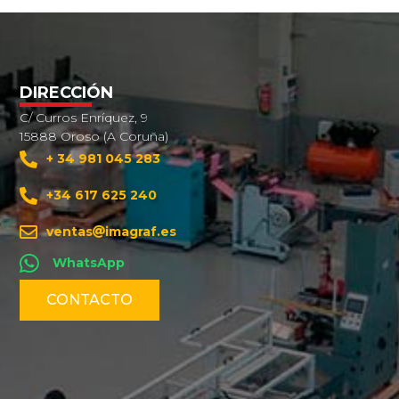
DIRECCIÓN
C/ Curros Enríquez, 9
15888 Oroso (A Coruña)
+ 34 981 045 283
+34 617 625 240
ventas
imagraf.es
WhatsApp
CONTACTO