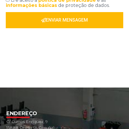
Li e aceito a
política de privacidade
e as
informações básicas
de proteção de dados.
ENVIAR MENSAGEM
ENDEREÇO
C/ Curros Enríquez, 9
15888 Oroso (A Coruña)