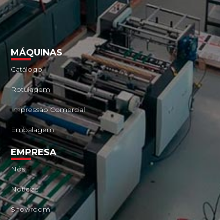
MÁQUINAS
Catálogo
Rotulagem
Impressão Comercial
Embalagem
EMPRESA
Nós
Notícias
Showroom