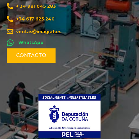
+ 34 981 045 283
+34 617 625 240
ventas
imagraf.es
WhatsApp
CONTACTO