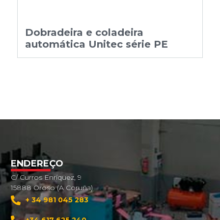
Dobradeira e coladeira
automática Unitec série PE
ENDEREÇO
C/ Curros Enríquez, 9
15888 Oroso (A Coruña)
+ 34 981 045 283