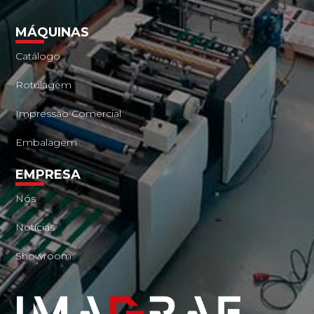
MÁQUINAS
Catálogo
Rotulagem
Impressão Comercial
Embalagem
EMPRESA
Nós
Notícias
Showroom