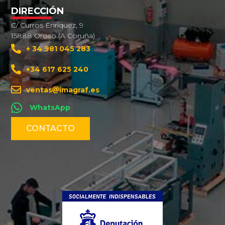
DIRECCIÓN
C/ Curros Enríquez, 9
15888 Oroso (A Coruña)
+ 34 981 045 283
+34 617 625 240
ventas
imagraf.es
WhatsApp
CONTACTO