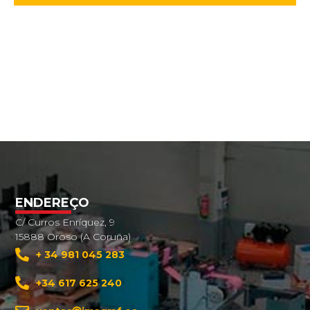
ENDEREÇO
C/ Curros Enríquez, 9
15888 Oroso (A Coruña)
+ 34 981 045 283
+34 617 625 240