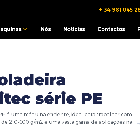
+ 34 981 045 2
áquinas
Nós
Noticias
Contactos
oladeira
tec série PE
PE é uma máquina eficiente, ideal para trabalhar com
de 210-600 g/m2 e uma vasta gama de aplicações na