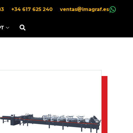
83
+34 617 625 240
ventas
imagraf.es
PT