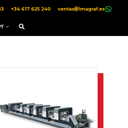
83
+34 617 625 240
ventas
imagraf.es
PT