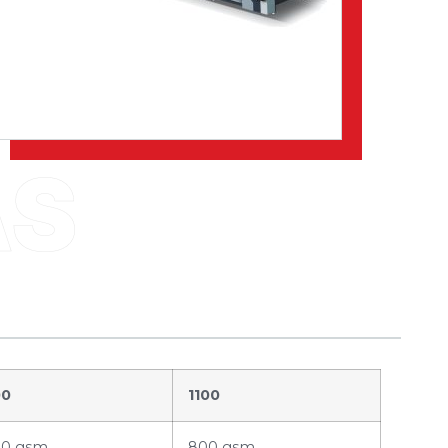
00
1100
00 gsm
800 gsm