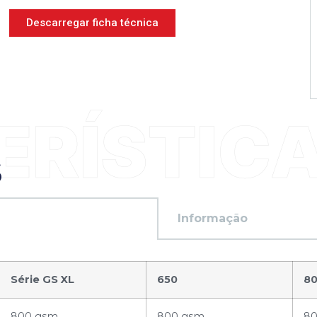
Descarregar ficha técnica
S
Informação
Série GS XL
650
8
800 gsm
800 gsm
8