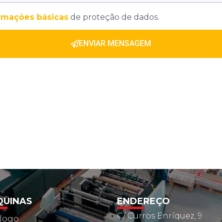
rmações básicas
de proteção de dados.
ENVIAR MENSAGEM
UINAS
ENDEREÇO
C/ Curros Enríquez, 9
logo