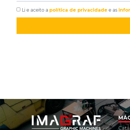
Li e aceito a
política de privacidade
e as
info
MÁQ
Catá