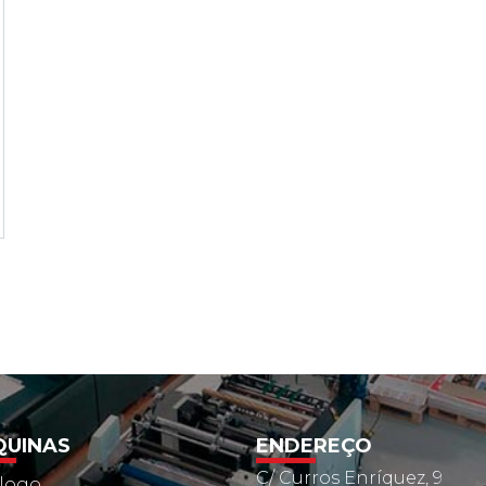
UINAS
ENDEREÇO
C/ Curros Enríquez, 9
logo