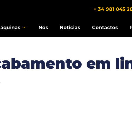
+ 34 981 045 2
áquinas
Nós
Noticias
Contactos
cabamento em li