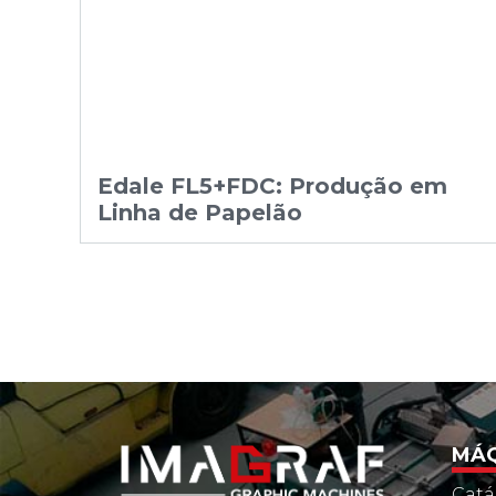
Edale FL5+FDC: Produção em
Linha de Papelão
MÁQ
Catá