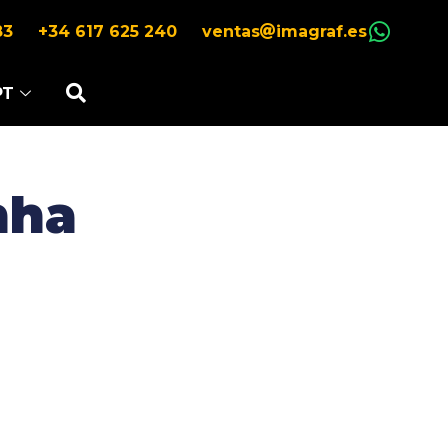
83
+34 617 625 240
ventas
imagraf.es
PT
nha