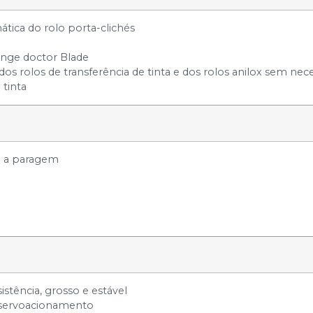
ica do rolo porta-clichés
hange doctor Blade
os rolos de transferência de tinta e dos rolos anilox sem ne
 tinta
te a paragem
istência, grosso e estável
 servoacionamento