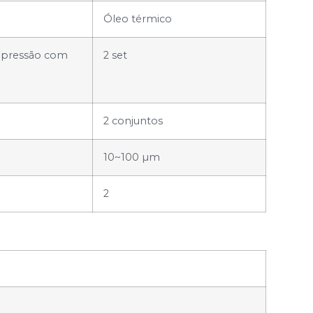
Óleo térmico
impressão com
2 set
2 conjuntos
10~100 µm
2