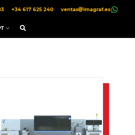
83
+34 617 625 240
ventas
imagraf.es
PT