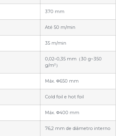
370 mm
Até 50 m/min
35 m/min
0,02–0,35 mm（30 g~350
g/m²）
Máx. Φ650 mm
Cold foil e hot foil
Máx. Φ400 mm
76,2 mm de diâmetro interno