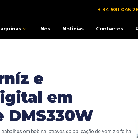
+ 34 981 045 2
áquinas
Nós
Noticias
Contactos
níz e
gital em
ie DMS330W
abalhos em bobina, através da aplicação de verniz e folha