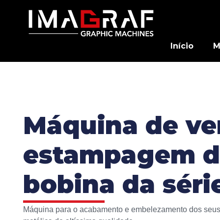
Início
M
Máquina de ver
estampagem di
bobina da sér
Máquina para o acabamento e embelezamento dos seus tr