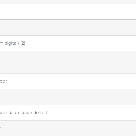
igital) (2)
dor
r da unidade de foil
r