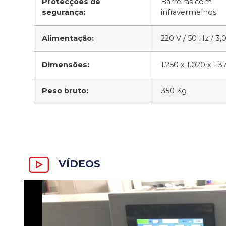
Protecções de
Barreiras com
segurança:
infravermelhos
Alimentação:
220 V / 50 Hz / 3
Dimensões:
1.250 x 1.020 x 1
Peso bruto:
350 Kg
VÍDEOS