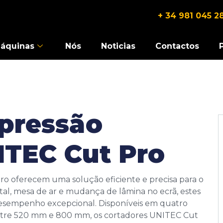
+ 34 981 045 2
áquinas
Nós
Noticias
Contactos
 pressão
ITEC Cut Pro
ro oferecem uma solução eficiente e precisa para o
tal, mesa de ar e mudança de lâmina no ecrã, estes
desempenho excepcional. Disponíveis em quatro
ntre 520 mm e 800 mm, os cortadores UNITEC Cut