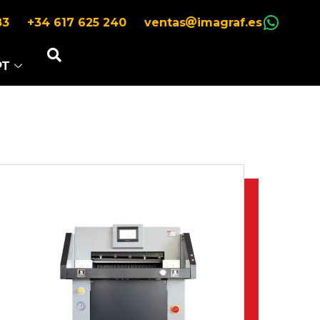
83
+34 617 625 240
ventas
imagraf.es
PT