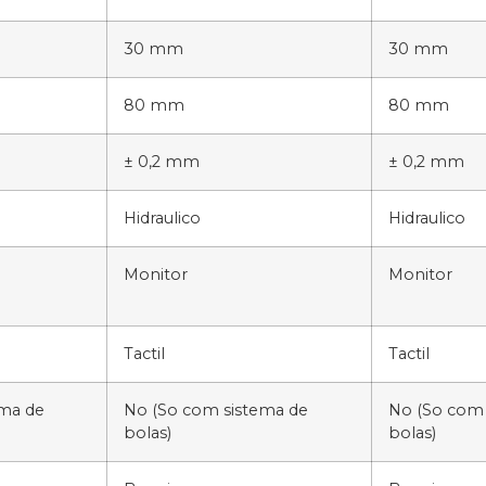
30 mm
30 mm
80 mm
80 mm
± 0,2 mm
± 0,2 mm
Hidraulico
Hidraulico
Monitor
Monitor
Tactil
Tactil
ema de
No (So com sistema de
No (So com 
bolas)
bolas)