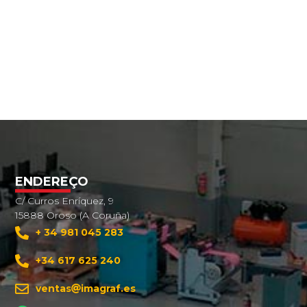
ENDEREÇO
C/ Curros Enríquez, 9
15888 Oroso (A Coruña)
+ 34 981 045 283
+34 617 625 240
ventas
imagraf.es