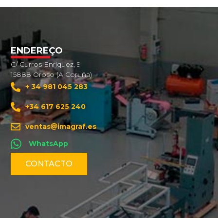
ENDEREÇO
C/ Curros Enríquez, 9
15888 Oroso (A Coruña)
+ 34 981 045 283
+34 617 625 240
ventas
imagraf.es
WhatsApp
CONTACTO