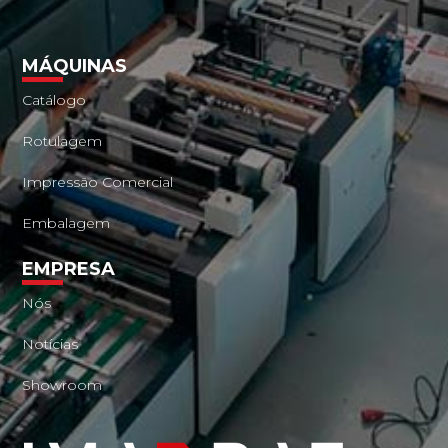
MÁQUINAS
Catálogo
Rotulagem
Impressão Comercial
Embalagem
EMPRESA
Nós
Notícias
Showroom