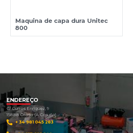
Maquina de capa dura Unitec
800
ENDEREÇO
C/ Curros Enríquez, 9
15888 Oroso (A Coruña)
+ 34 981 045 283