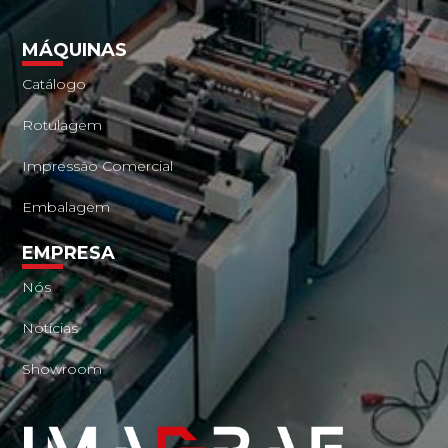
MÁQUINAS
Catálogo
Rotulagem
Impressão Comercial
Embalagem
EMPRESA
Nós
Notícias
Showroom