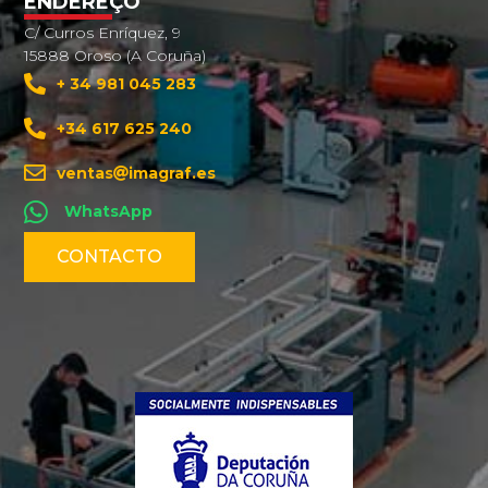
ENDEREÇO
C/ Curros Enríquez, 9
15888 Oroso (A Coruña)
+ 34 981 045 283
+34 617 625 240
ventas
imagraf.es
WhatsApp
CONTACTO