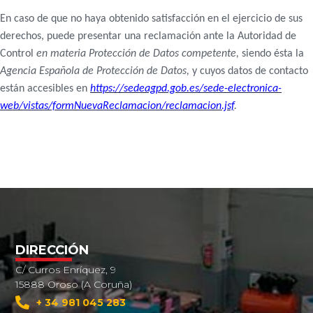
En caso de que no haya obtenido satisfacción en el ejercicio de sus
derechos, puede presentar una reclamación ante la Autoridad de
Control
en materia Protección de Datos competente,
siendo ésta la
Agencia Española de Protección de Datos,
y cuyos datos de contacto
están accesibles en
https://sedeagpd.gob.es/sede-electronica-
web/vistas/formNuevaReclamacion/reclamacion.jsf
.
DIRECCIÓN
C/ Curros Enríquez, 9
15888 Oroso (A Coruña)
+ 34 981 045 283