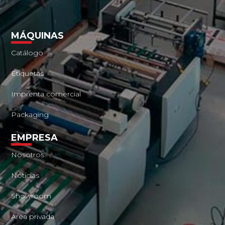
MÁQUINAS
Catálogo
Etiquetas
Imprenta comercial
Packaging
EMPRESA
Nosotros
Noticias
Showroom
Área privada